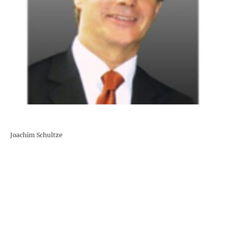
Joachim Schultze
Ihr Datenschutz in guten Händen
News
·
Referenzen
·
Datenschutzerklärung
·
Impressum