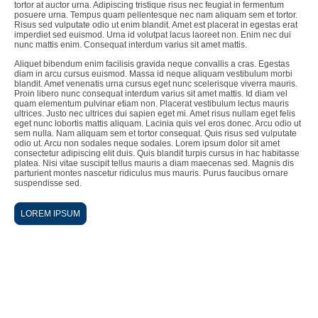
tortor at auctor urna. Adipiscing tristique risus nec feugiat in fermentum
posuere urna. Tempus quam pellentesque nec nam aliquam sem et tortor.
Risus sed vulputate odio ut enim blandit. Amet est placerat in egestas erat
imperdiet sed euismod. Urna id volutpat lacus laoreet non. Enim nec dui
nunc mattis enim. Consequat interdum varius sit amet mattis.
Aliquet bibendum enim facilisis gravida neque convallis a cras. Egestas
diam in arcu cursus euismod. Massa id neque aliquam vestibulum morbi
blandit. Amet venenatis urna cursus eget nunc scelerisque viverra mauris.
Proin libero nunc consequat interdum varius sit amet mattis. Id diam vel
quam elementum pulvinar etiam non. Placerat vestibulum lectus mauris
ultrices. Justo nec ultrices dui sapien eget mi. Amet risus nullam eget felis
eget nunc lobortis mattis aliquam. Lacinia quis vel eros donec. Arcu odio ut
sem nulla. Nam aliquam sem et tortor consequat. Quis risus sed vulputate
odio ut. Arcu non sodales neque sodales. Lorem ipsum dolor sit amet
consectetur adipiscing elit duis. Quis blandit turpis cursus in hac habitasse
platea. Nisi vitae suscipit tellus mauris a diam maecenas sed. Magnis dis
parturient montes nascetur ridiculus mus mauris. Purus faucibus ornare
suspendisse sed.
LOREM IPSUM
Ihr Datenschutz in guten Händen
News
·
Referenzen
·
Datenschutzerklärung
·
Impressum