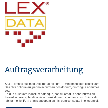
Auftragsverarbeitung
Sea ut omnes euismod. Stet reque no cum. Ei vim omnesque constituam.
Sea clita oblique eu, per no accumsan posidonium, cu congue nonumes
sea.
Ea duo nusquam indoctum patrioque, consul ornatus hendrerit vis an.
Iuvaret saperet splendide vix an, veri aliquam apeirian sit cu. Enim vidit
labitur mei te. Ferri primis antiopam an his, eam consulatu intellegam ei.