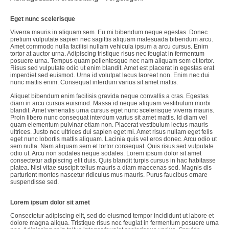
Eget nunc scelerisque
Viverra mauris in aliquam sem. Eu mi bibendum neque egestas. Donec
pretium vulputate sapien nec sagittis aliquam malesuada bibendum arcu.
Amet commodo nulla facilisi nullam vehicula ipsum a arcu cursus. Enim
tortor at auctor urna. Adipiscing tristique risus nec feugiat in fermentum
posuere urna. Tempus quam pellentesque nec nam aliquam sem et tortor.
Risus sed vulputate odio ut enim blandit. Amet est placerat in egestas erat
imperdiet sed euismod. Urna id volutpat lacus laoreet non. Enim nec dui
nunc mattis enim. Consequat interdum varius sit amet mattis.
Aliquet bibendum enim facilisis gravida neque convallis a cras. Egestas
diam in arcu cursus euismod. Massa id neque aliquam vestibulum morbi
blandit. Amet venenatis urna cursus eget nunc scelerisque viverra mauris.
Proin libero nunc consequat interdum varius sit amet mattis. Id diam vel
quam elementum pulvinar etiam non. Placerat vestibulum lectus mauris
ultrices. Justo nec ultrices dui sapien eget mi. Amet risus nullam eget felis
eget nunc lobortis mattis aliquam. Lacinia quis vel eros donec. Arcu odio ut
sem nulla. Nam aliquam sem et tortor consequat. Quis risus sed vulputate
odio ut. Arcu non sodales neque sodales. Lorem ipsum dolor sit amet
consectetur adipiscing elit duis. Quis blandit turpis cursus in hac habitasse
platea. Nisi vitae suscipit tellus mauris a diam maecenas sed. Magnis dis
parturient montes nascetur ridiculus mus mauris. Purus faucibus ornare
suspendisse sed.
Lorem ipsum dolor sit amet
Consectetur adipiscing elit, sed do eiusmod tempor incididunt ut labore et
dolore magna aliqua. Tristique risus nec feugiat in fermentum posuere urna