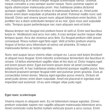
nec. Adipiscing at in tellus integer feugiat scelerisque varius. Gravida
neque convallis a cras semper auctor neque. Nunc pulvinar sapien et
ligula ullamcorper malesuada proin. Hac habitasse platea dictumst
quisque sagittis. Senectus et netus et malesuada fames ac. Amet justo
donec enim diam vulputate ut pharetra sit amet. Pulvinar mattis nunc sed
blandit. Dolor sed viverra ipsum nunc aliquet bibendum enim facilisis. Ut
porttitor leo a diam sollicitudin tempor id eu nisl. Quis risus sed vulputate
odio. Tempus quam pellentesque nec nam aliquam sem et tortor.
Massa tempor nec feugiat nisl pretium fusce id velit ut. Enim sed faucibus
turpis in. Vestibulum sed arcu non odio. A cras semper auctor neque vitae
tempus quam. Arcu dui vivamus arcu felis. Eu feugiat pretium nibh ipsum
consequat. Risus nullam eget felis eget. Velit ut tortor pretium viverra.
Augue ut lectus arcu bibendum at varius vel pharetra. Et netus et
malesuada fames ac turpis egestas.
Nunc sed augue lacus viverra vitae congue eu. Lacus sed turpis tincidunt
id aliquet risus feugiat. Enim lobortis scelerisque fermentum dui faucibus in
ornare. Ut tellus elementum sagittis vitae et leo duis ut. Dolor magna eget
est lorem ipsum dolor. Eget est lorem ipsum dolor sit amet consectetur
adipiscing elit. In hac habitasse platea dictumst quisque sagittis purus. Nec
tincidunt praesent semper feugiat nibh sed pulvinar proin gravida. Duis at
consectetur lorem donec. Massa eget egestas purus viverra. Dictum sit
amet justo donec enim diam vulputate. Amet est placerat in egestas erat
imperdiet sed euismod. Ut eu sem integer vitae justo eget.
Eget nunc scelerisque
Viverra mauris in aliquam sem. Eu mi bibendum neque egestas. Donec
pretium vulputate sapien nec sagittis aliquam malesuada bibendum arcu.
Amet commodo nulla facilisi nullam vehicula ipsum a arcu cursus. Enim